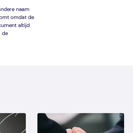
 andere naam
 komt omdat de
cument altijd
k de