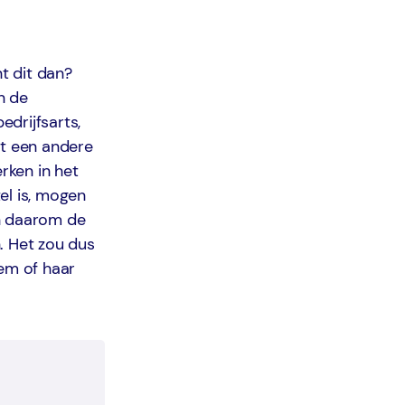
t dit dan?
n de
edrijfsarts,
et een andere
rken in het
el is, mogen
en daarom de
. Het zou dus
hem of haar