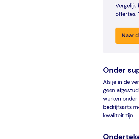
Vergelijk
offertes.
Naar d
Onder sup
Als je in de v
geen afgestude
werken onder s
bedrijfsarts 
kwaliteit zijn.
Ondertek