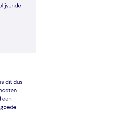
blijvende
is dit dus
 moeten
d een
n goede