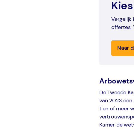
Kies
Vergelijk
offertes.
Naar d
Arbowetsw
De Tweede Kam
van 2023 een 
tien of meer 
vertrouwensper
Kamer de wetsw