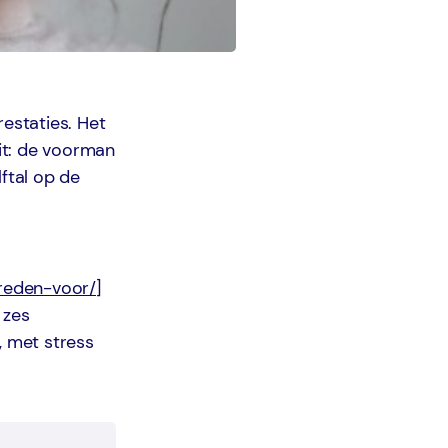
estaties. Het
it: de voorman
ftal op de
reden-voor/
]
 zes
 met stress