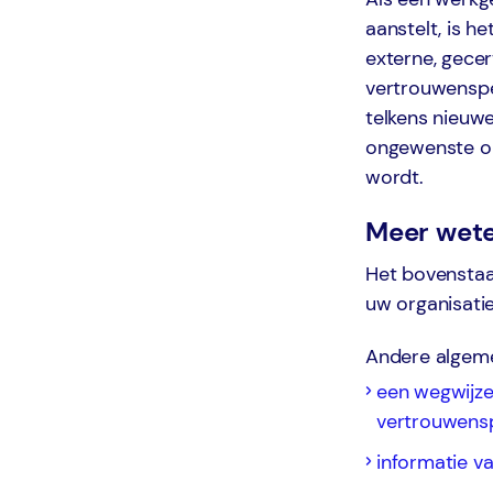
aanstelt, is h
externe, gecer
vertrouwensper
telkens nieuwe
ongewenste o
wordt.
Meer wet
Het bovenstaa
uw organisati
Andere algeme
een wegwijze
vertrouwensp
informatie 