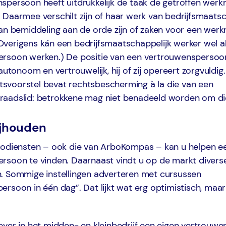
spersoon heeft uitdrukkelijk de taak de getroffen werk
Daarmee verschilt zijn of haar werk van bedrijfsmaatsc
kan bemiddeling aan de orde zijn of zaken voor een wer
verigens kán een bedrijfsmaatschappelijk werker wel a
rsoon werken.) De positie van een vertrouwenspersoo
 autonoom en vertrouwelijk, hij of zij opereert zorgvuldig
voorstel bevat rechtsbescherming à la die van een
aadslid: betrokkene mag niet benadeeld worden om die
ijhouden
bodiensten – ook die van ArboKompas – kan u helpen e
rsoon te vinden. Daarnaast vindt u op de markt divers
. Sommige instellingen adverteren met cursussen
rsoon in één dag”. Dat lijkt wat erg optimistisch, maar
ever in het midden- en kleinbedrijf een eigen vertrouw