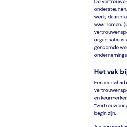
De vertrouwen
ondersteunen. 
werk; daarin 
waarnemen. (O
vertrouwenspe
organisatie is
genoemde wets
ondernemingsr
Het vak b
Een aantal ar
vertrouwenspe
en keurmerken
“Vertrouwenspe
begin zijn.
Als een werkg