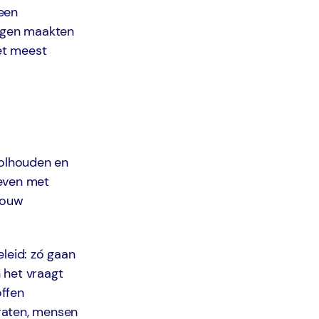
een
ingen maakten
het meest
olhouden en
weven met
rouw
leid: zó gaan
n het vraagt
offen
praten, mensen