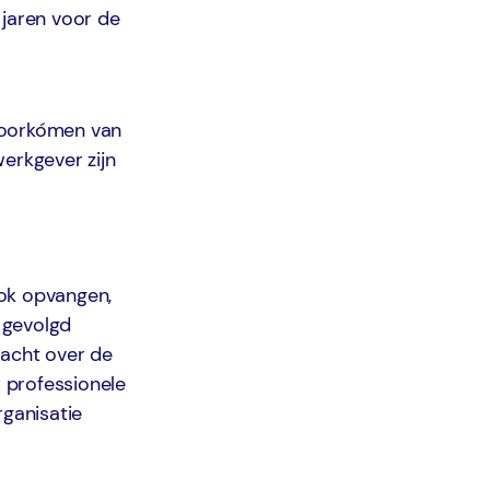
 jaren voor de
 voorkómen van
erkgever zijn
ook opvangen,
 gevolgd
lacht over de
 professionele
rganisatie