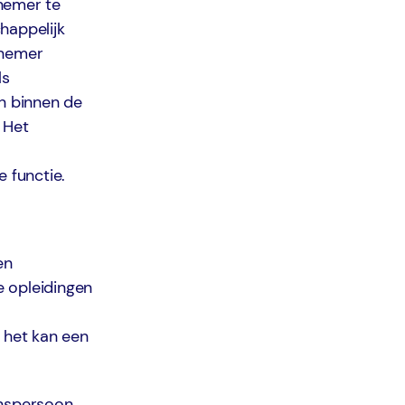
nemer te
happelijk
knemer
ls
n binnen de
. Het
 functie.
en
e opleidingen
 het kan een
enspersoon