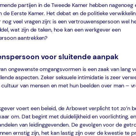
mende partijen in de Tweede Kamer hebben nagenoeg 
n de Eerste Kamer. Het debat en de politieke verwikkel
er nog veel vragen zijn: is een vertrouwenspersoon wel 
el, wat zijn de taken, hoe kan een werkgever een
ersoon aantrekken?
nspersoon voor sluitende aanpak
van ongewenste omgangsvormen is een zaak van lang v
hillende aspecten. Zeker seksuele intimidatie is zeer ver
cultuur van mensen en met hun beelden over man – v
ever voert een beleid, de Arbowet verplicht tot zo’n be
lkaar om. Dat begint met duidelijkheid en voorlichting, e
andelen van leidinggevenden. De gevolgen voor de getr
en ernstig zijn, het kan lastig zijn over de kwestie te 