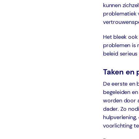
kunnen zichzel
problematiek v
vertrouwensp
Het bleek ook
problemen is n
beleid ser
Taken en 
De eerste en 
begeleiden en
worden door ad
dader. Zo nod
hulpverlening,
voorlichting t