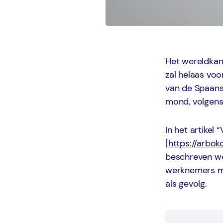
Het wereldkam
zal helaas vo
van de Spaans
mond, volgens
In het artikel
[
https://arbo
beschreven we 
werknemers ma
als gevolg.