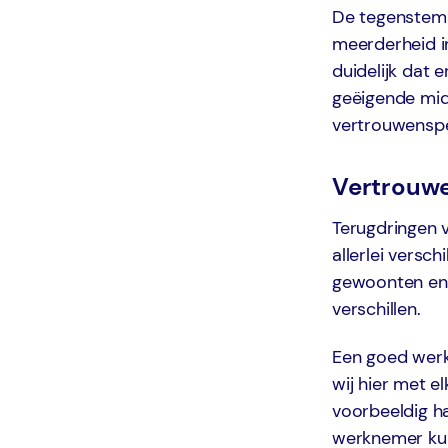
De tegenstem
meerderheid i
duidelijk dat 
geëigende midd
vertrouwensp
Vertrouwe
Terugdringen 
allerlei versc
gewoonten en 
verschillen.
Een goed werkg
wij hier met e
voorbeeldig h
werknemer kunn