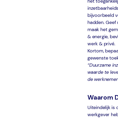
het toegankeli
inzetbaarheid
bijvoorbeeld 
hadden. Geef 
maak het gema
& energie, bev
werk & privé.
Kortom, bepaa
gewenste toek
“Duurzame inz
waarde te leve
de werknemer é
Waarom DI
Uiteindelijk i
werkgever heb j