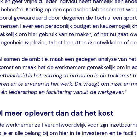
jk en geef vrijheid. Ieder individu heeft namelijk een and
sbehoefte. Korting op een sportschoolabonnement wor
vooral gewaardeerd door diegenen die toch al een spo
mensen liever een persoonlijk budget en keuzemogelijk
kkelijk om hier gebruik van te maken, of het nu gaat o
logenheid & plezier, talent benutten & ontwikkelen of d
l samen de ambitie, maak een gedegen analyse van het
omst en maak het de werknemers gemakkelijk om in ac
etbaarheid is het vermogen om nu en in de toekomst 
ren en te ervaren in het werk. Dit vraagt om inzet en m
n leiderschap en facilitering vanuit de werkgever.”
 meer oplevert dan dat het kost
s de werknemer zelf verantwoordelijk voor zijn inzetbaarh
e er alle belang bij om hier in te investeren en te facilit