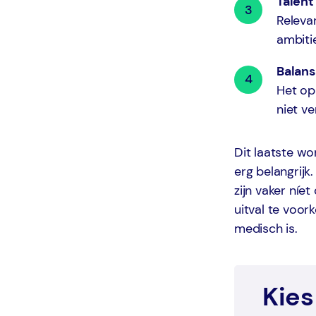
Talent
Relevan
ambiti
Balans
Het op
niet v
Dit laatste wo
erg belangrijk
zijn vaker níe
uitval te voo
medisch is.
Kies