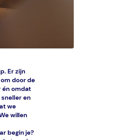
. Er zijn
g om door de
or én omdat
sneller en
dat we
 We willen
ar begin je?