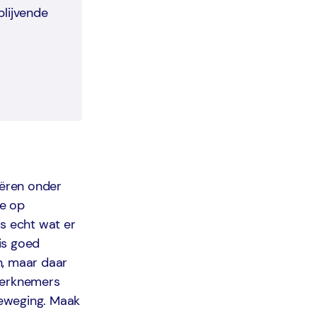
blijvende
eëren onder
ie op
as echt wat er
 is goed
, maar daar
 werknemers
 beweging. Maak