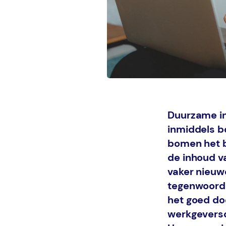
Duurzame in
inmiddels b
bomen het b
de inhoud v
vaker nieuw
tegenwoordig
het goed do
werkgeversc