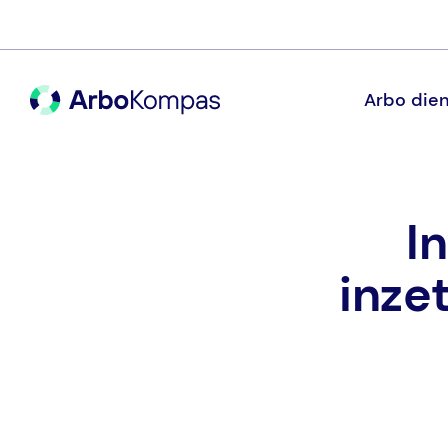
Arbo dien
I
inze