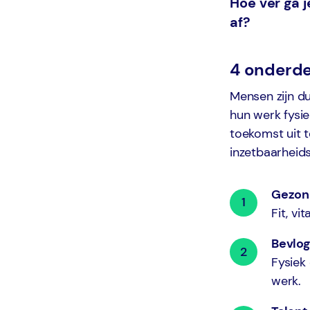
Hoe ver ga j
af?
4 onderde
Mensen zijn d
hun werk fysie
toekomst uit 
inzetbaarheids
Gezon
Fit, vi
Bevlog
Fysiek
werk.