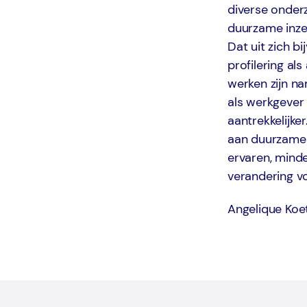
diverse onderz
duurzame inzet
Dat uit zich b
profilering al
werken zijn na
als werkgever 
aantrekkelijke
aan duurzame 
ervaren, minde
verandering v
Angelique Koet