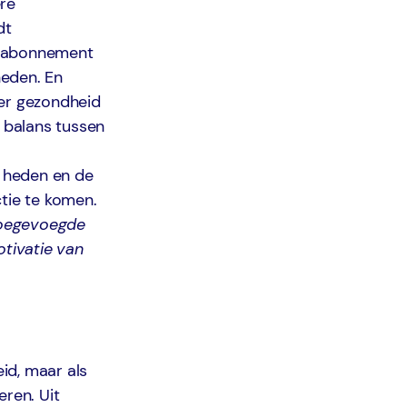
ere
dt
rtabonnement
heden. En
ver gezondheid
e balans tussen
 heden en de
tie te komen.
toegevoegde
otivatie van
eid, maar als
eren. Uit