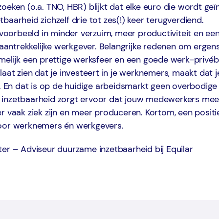
oeken (o.a. TNO, HBR) blijkt dat elke euro die wordt geï
baarheid zichzelf drie tot zes(!) keer terugverdiend.
ijvoorbeeld in minder verzuim, meer productiviteit en e
s aantrekkelijke werkgever. Belangrijke redenen om ergens
melijk een prettige werksfeer en een goede werk-privéba
laat zien dat je investeert in je werknemers, maakt dat j
r. En dat is op de huidige arbeidsmarkt geen overbodige
inzetbaarheid zorgt ervoor dat jouw medewerkers meer
r vaak ziek zijn en meer produceren. Kortom, een positi
oor werknemers én werkgevers.
er – Adviseur duurzame inzetbaarheid bij Equilar