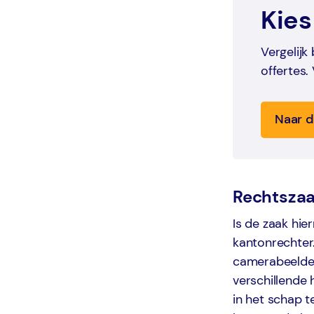
Kies
Vergelijk
offertes.
Naar d
Rechtsza
Is de zaak hi
kantonrechter
camerabeelden
verschillende 
in het schap t