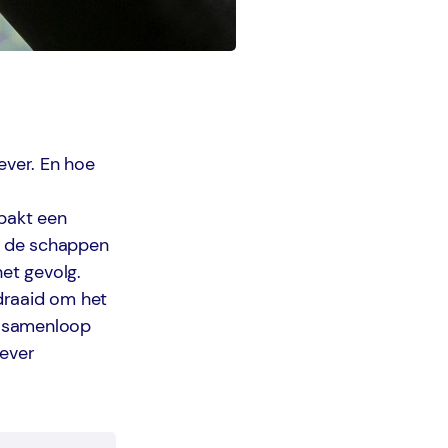
ever. En hoe
 pakt een
gs de schappen
het gevolg.
draaid om het
ge samenloop
gever