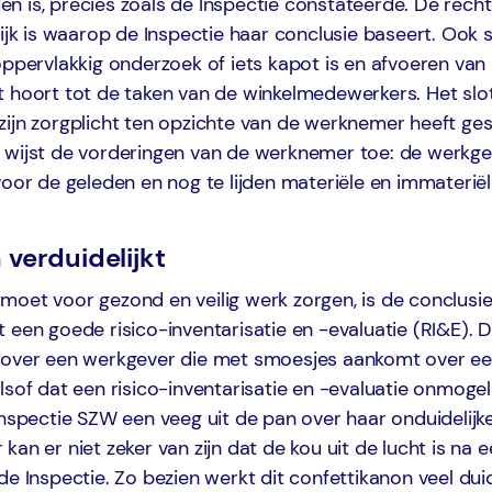
 is, precies zoals de Inspectie constateerde. De recht
lijk is waarop de Inspectie haar conclusie baseert. Ook s
oppervlakkig onderzoek of iets kapot is en afvoeren van
t hoort tot de taken van de winkelmedewerkers. Het slot
zijn zorgplicht ten opzichte van de werknemer heeft g
 wijst de vorderingen van de werknemer toe: de werkge
voor de geleden en nog te lijden materiële en immaterië
verduidelijkt
oet voor gezond en veilig werk zorgen, is de conclusie.
 een goede risico-inventarisatie en -evaluatie (RI&E). 
 over een werkgever die met smoesjes aankomt over e
lsof dat een risico-inventarisatie en -evaluatie onmogel
Inspectie SZW een veeg uit de pan over haar onduidelijk
kan er niet zeker van zijn dat de kou uit de lucht is na 
de Inspectie. Zo bezien werkt dit confettikanon veel duid