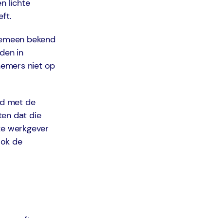
n lichte
ft.
lgemeen bekend
den in
knemers niet op
nd met de
ten dat die
eze werkgever
ook de