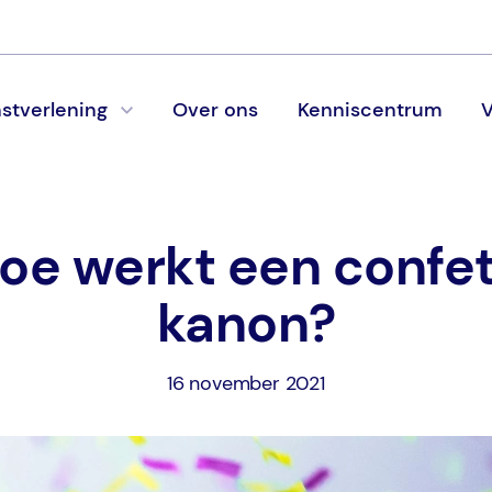
stverlening
Over ons
Kenniscentrum
V
oe werkt een confet
kanon?
16 november 2021