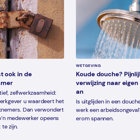
WETGEVING
t ook in de
Koude douche? Pijnlij
amer
verwijzing naar eigen
an
atief, zelfwerkzaamheid:
erkgever u waardeert het
Is uitglijden in een douch
rknemers. Dan verwondert
werk een arbeidsongeval
zo’n medewerker opeens
erom spannen.
 te zijn.