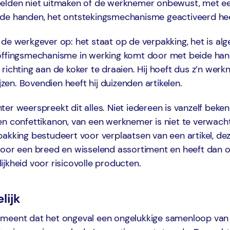
elden niet uitmaken of de werknemer onbewust, met ee
de handen, het ontstekingsmechanisme geactiveerd hee
 de werkgever op: het staat op de verpakking, het is a
offingsmechanisme in werking komt door met beide han
richting aan de koker te draaien. Hij hoeft dus z’n wer
ijzen. Bovendien heeft hij duizenden artikelen.
er weerspreekt dit alles. Niet iedereen is vanzelf beke
en confettikanon, van een werknemer is niet te verwach
pakking bestudeert voor verplaatsen van een artikel, d
voor een breed en wisselend assortiment en heeft dan 
jkheid voor risicovolle producten.
lijk
meent dat het ongeval een ongelukkige samenloop van