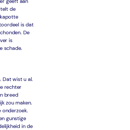
er geeft aan
telt de
 kapotte
oordeel is dat
eschonden. De
ver is
le schade.
 Dat wist u al.
De rechter
en breed
ijk zou maken.
e onderzoek.
een gunstige
elijkheid in de