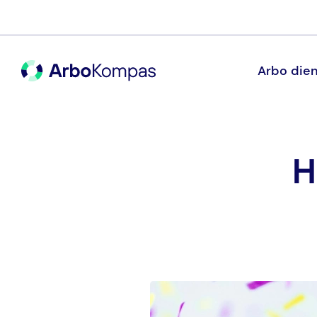
Arbo dien
H