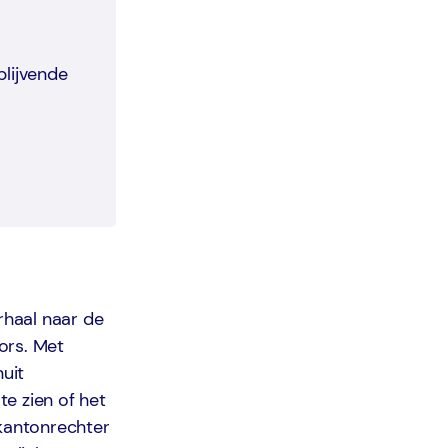
blijvende
rhaal naar de
ors. Met
uit
e zien of het
 kantonrechter