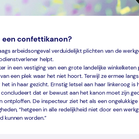
 een confettikanon?
aags arbeidsongeval verduidelijkt plichten van de werkg
odienstverlener helpt.
 in een vestiging van een grote landelijke winkelketen
van een plek waar het niet hoort. Terwijl ze ermee lan
 het in haar gezicht. Ernstig letsel aan haar linkeroog is 
 concludeert dat er bewust aan het kanon moet zijn ge
n ontploffen. De inspecteur ziet het als een ongelukki
eden, “hetgeen in alle redelijkheid niet door een werk
d kunnen worden.”