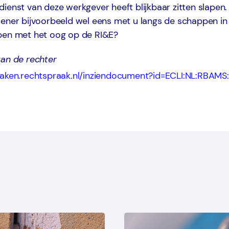
ienst van deze werkgever heeft blijkbaar zitten slapen.
ener bijvoorbeeld wel eens met u langs de schappen in 
pen met het oog op de RI&E?
van de rechter
praken.rechtspraak.nl/inziendocument?id=ECLI:NL:RBAMS