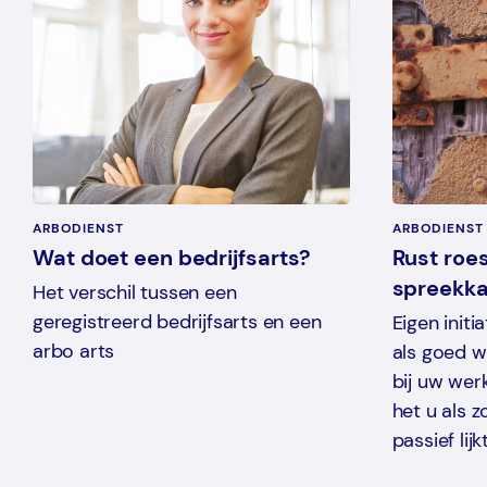
ARBODIENST
ARBODIENST
Wat doet een bedrijfsarts?
Rust roes
spreekk
Het verschil tussen een
geregistreerd bedrijfsarts en een
Eigen initi
arbo arts
als goed w
bij uw we
het u als 
passief lijkt