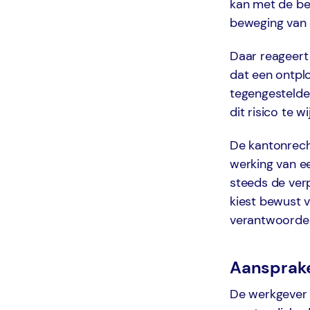
kan met de be
beweging van 
Daar reageert
dat een ontpl
tegengestelde 
dit risico te w
De kantonrecht
werking van e
steeds de ver
kiest bewust 
verantwoordeli
Aansprake
De werkgever 