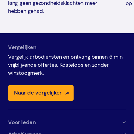
lang geen gezondheidsklachten meer
op 
hebben gehad.
Vergelijken
Vergelijk arbodiensten en ontvang binnen 5 min
vrijblijvende offertes. Kosteloos en zonder
winstoogmerk.
Naar de vergelijker
Voor leden
Alles voor leden