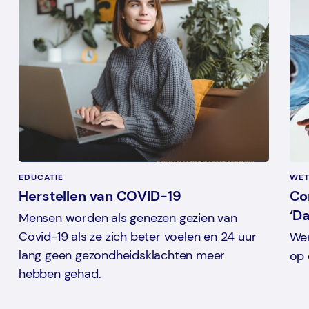
EDUCATIE
WET
Herstellen van COVID-19
Co
‘D
Mensen worden als genezen gezien van
Covid-19 als ze zich beter voelen en 24 uur
Wer
lang geen gezondheidsklachten meer
op 
hebben gehad.