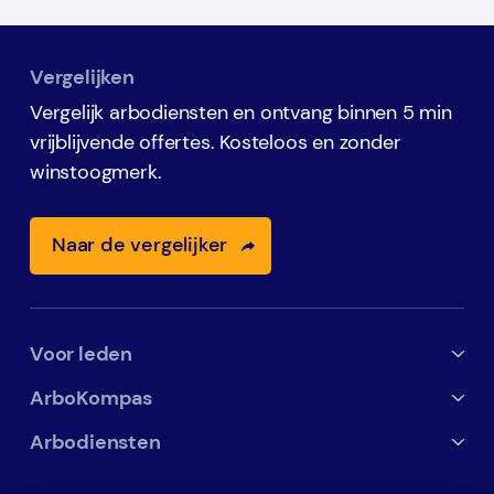
Vergelijken
Vergelijk arbodiensten en ontvang binnen 5 min
vrijblijvende offertes. Kosteloos en zonder
winstoogmerk.
Naar de vergelijker
Voor leden
Alles voor leden
ArboKompas
Inloggen
Over ons
Arbodiensten
Kenniscentrum
De bedrijfsarts