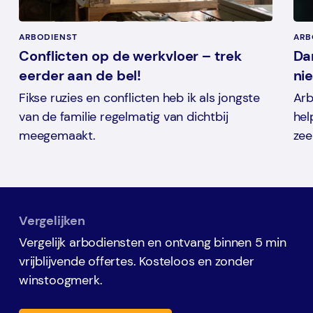
ARBODIENST
ARB
Conflicten op de werkvloer – trek
Da
eerder aan de bel!
ni
Fikse ruzies en conflicten heb ik als jongste
Arb
van de familie regelmatig van dichtbij
hel
meegemaakt.
zee
Vergelijken
Vergelijk arbodiensten en ontvang binnen 5 min
vrijblijvende offertes. Kosteloos en zonder
winstoogmerk.