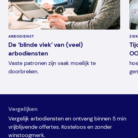
ARBODIENST
ZIE
De ‘blinde vlek’ van (veel)
Tij
arbodiensten
O
Vaste patronen zijn vaak moeilijk te
hoe
doorbreken.
gem
Vergelijken
Vergelijk arbodiensten en ontvang binnen 5 min
vrijblijvende offertes. Kosteloos en zonder
winstoogmerk.