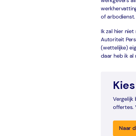
werkgevers al
werkhervattin
of arbodienst.
Ik zal hier ni
Autoriteit Pe
(wettelijke) e
daar heb ik a
Kies
Vergelijk
offertes.
Naar d