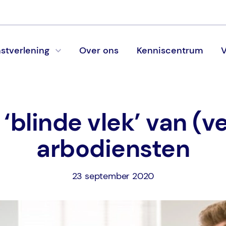
stverlening
Over ons
Kenniscentrum
V
‘blinde vlek’ van (v
arbodiensten
23 september 2020