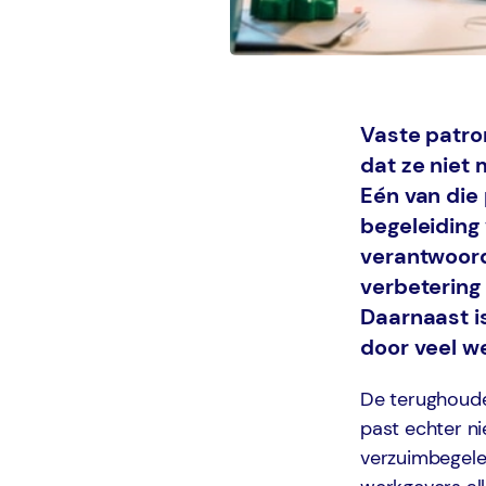
Vaste patron
dat ze niet 
Eén van die 
begeleiding 
verantwoord
verbetering
Daarnaast i
door veel w
De terughoude
past echter ni
verzuimbegele