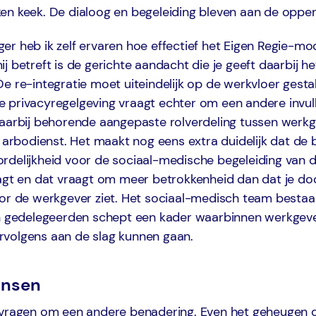
en keek. De dialoog en begeleiding bleven aan de opper
r heb ik zelf ervaren hoe effectief het Eigen Regie-mo
j betreft is de gerichte aandacht die je geeft daarbij he
e re-integratie moet uiteindelijk op de werkvloer gestal
 privacyregelgeving vraagt echter om een andere invull
daarbij behorende aangepaste rolverdeling tussen werk
f arbodienst. Het maakt nog eens extra duidelijk dat de b
rdelijkheid voor de sociaal-medische begeleiding van d
aagt en dat vraagt om meer betrokkenheid dan dat je do
oor de werkgever ziet. Het sociaal-medisch team bestaa
en gedelegeerden schept een kader waarbinnen werkgev
volgens aan de slag kunnen gaan.
ansen
 vragen om een andere benadering. Even het geheugen o