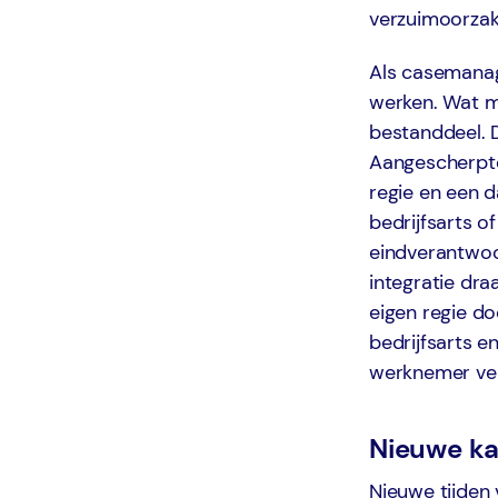
verzuimoorzak
Als casemanage
werken. Wat mi
bestanddeel. D
Aangescherpte
regie en een 
bedrijfsarts o
eindverantwoo
integratie dr
eigen regie d
bedrijfsarts 
werknemer ver
Nieuwe k
Nieuwe tijden