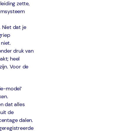
eiding zette,
uimsysteem
Niet dat je
griep
niet.
onder druk van
kt; heel
ijn. Voor de
ie-model’
ken.
n dat alles
uit de
centage dalen.
geregistreerde