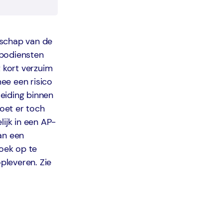
odschap van de
rbodiensten
t kort verzuim
ee een risico
eiding binnen
moet er toch
ijk in een AP-
an een
oek op te
pleveren. Zie