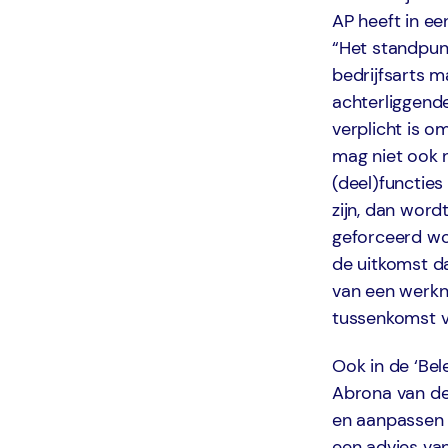
AP heeft in ee
“Het standpun
bedrijfsarts 
achterliggend
verplicht is o
mag niet ook 
(deel)functies
zijn, dan word
geforceerd wo
de uitkomst d
van een werkn
tussenkomst va
Ook in de ‘Be
Abrona van de
en aanpassen 
een advies van