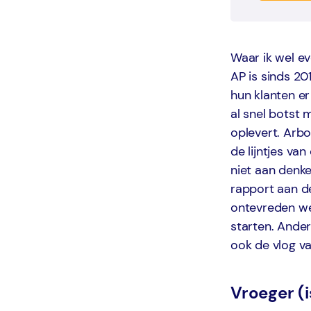
Waar ik wel ev
AP is sinds 2
hun klanten er
al snel botst
oplevert. Arb
de lijntjes va
niet aan denke
rapport aan de
ontevreden we
starten. Ande
ook de vlog va
Vroeger (