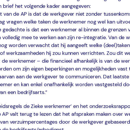
n brief het volgende kader aangegeven:
t van de AP is dat de werkgever niet zonder tussenkom
mag vragen welke taken de werknemer nog wel kan uitvo
e gedachte is dat een werknemer al binnen de grenzen 
m volledig mee te werken aan zijn re-integratie. Van de
nog worden verwacht dat hij aangeeft welke (deel)taken
 of werkzaamheden hij zou kunnen verrichten. Zou dit we
t de werknemer – die financieel afhankelijk is van de we
rden om zijn eigen beperkingen en mogelijkheden vast t
aarvan aan de werkgever te communiceren. Dat laatste i
emer en kan enkel onafhankelijk worden vastgesteld do
n een bedrijfsarts.”
leidsregels de Zieke werknemer’ en het onderzoeksrappo
 AP valt terug te lezen dat het afspraken maken over w
van verzuimpercentages door de werkgever gebaseerd 
 de bedrijfsarts/arbodienst.