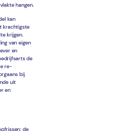
vlakte hangen.
del kan
t krachtigste
te krijgen.
ing van eigen
gever en
edrijfsarts de
e re-
orgaans bij
nde uit
er en
pfrissen; de