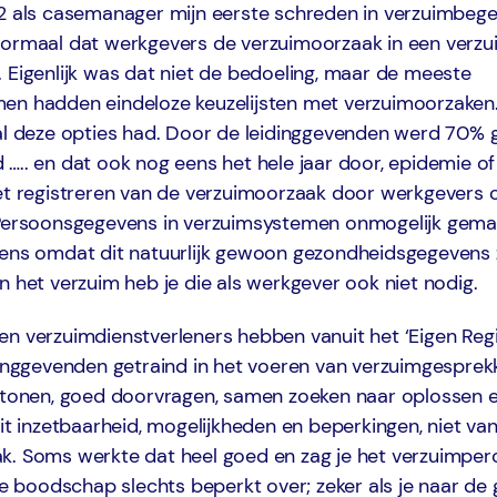
2 als casemanager mijn eerste schreden in verzuimbegel
normaal dat werkgevers de verzuimoorzaak in een verz
 Eigenlijk was dat niet de bedoeling, maar de meeste
en hadden eindeloze keuzelijsten met verzuimoorzaken. 
 al deze opties had. Door de leidinggevenden werd 70% 
….. en dat ook nog eens het hele jaar door, epidemie of 
het registreren van de verzuimoorzaak door werkgevers 
 Persoonsgegevens in verzuimsystemen onmogelijk gemaa
gens omdat dit natuurlijk gewoon gezondheidsgegevens z
n het verzuim heb je die als werkgever ook niet nodig.
en verzuimdienstverleners hebben vanuit het ‘Eigen Reg
dinggevenden getraind in het voeren van verzuimgesprek
g tonen, goed doorvragen, samen zoeken naar oplossen e
uit inzetbaarheid, mogelijkheden en beperkingen, niet van
k. Soms werkte dat heel goed en zag je het verzuimper
boodschap slechts beperkt over; zeker als je naar de 