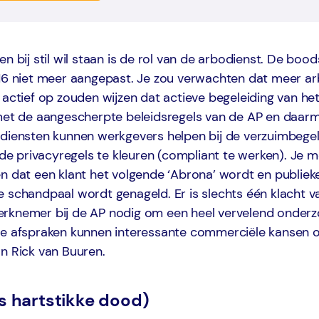
en bij stil wil staan is de rol van de arbodienst. De bo
016 niet meer aangepast. Je zou verwachten dat meer a
 actief op zouden wijzen dat actieve begeleiding van he
 met de aangescherpte beleidsregels van de AP en daarm
odiensten kunnen werkgevers helpen bij de verzuimbegel
n de privacyregels te kleuren (compliant te werken). Je 
n dat een klant het volgende ‘Abrona’ wordt en publiekel
 schandpaal wordt genageld. Er is slechts één klacht v
rknemer bij de AP nodig om een heel vervelend onderz
re afspraken kunnen interessante commerciële kansen o
n Rick van Buuren.
is hartstikke dood)