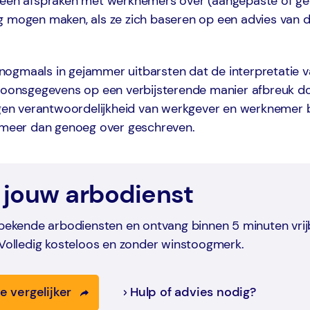
leen afspraken met werknemers over (aangepaste of ged
g mogen maken, als ze zich baseren op een advies van de
et nogmaals in gejammer uitbarsten dat de interpretatie 
rsoonsgegevens op een verbijsterende manier afbreuk d
igen verantwoordelijkheid van werkgever en werknemer b
l meer dan genoeg over geschreven.
 jouw arbodienst
 bekende arbodiensten en ontvang binnen 5 minuten vrij
 Volledig kosteloos en zonder winstoogmerk.
e vergelijker
Hulp of advies nodig?