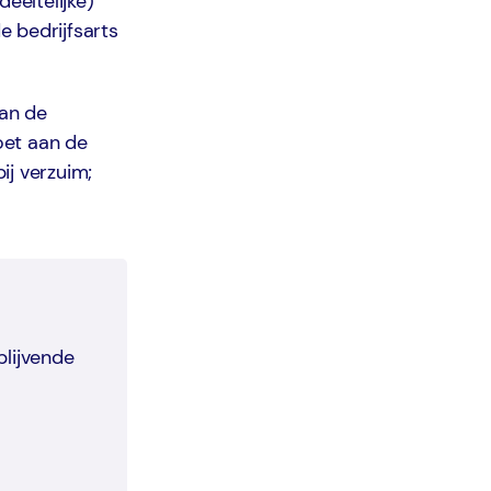
eeltelijke)
 bedrijfsarts
van de
oet aan de
ij verzuim;
blijvende