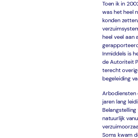
Toen ik in 200
was het heel 
konden zetten.
verzuimsystem
heel veel aan
gerapporteerd 
Inmiddels is 
de Autoriteit
terecht overi
begeleiding va
Arbodiensten 
jaren lang lei
Belangstellin
natuurlijk van
verzuimoorzaa
Soms kwam de 