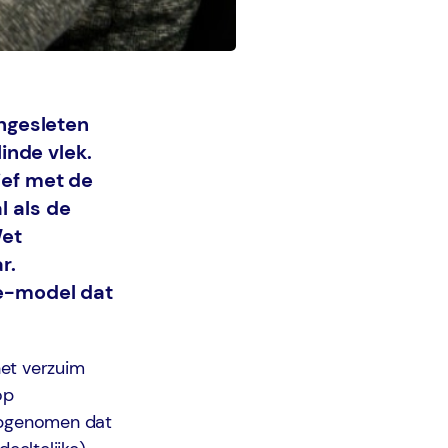
ingesleten
linde vlek.
ief met de
l als de
Wet
r.
ie-model dat
het verzuim
op
 opgenomen dat