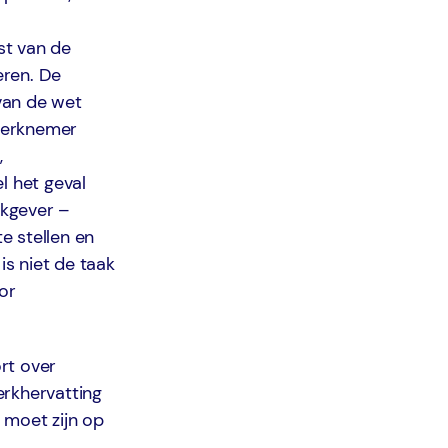
st van de
eren. De
van de wet
 werknemer
,
l het geval
rkgever –
e stellen en
s niet de taak
or
rt over
erkhervatting
moet zijn op